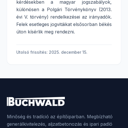
kérdésekben a magyar jogszabályok,
különösen a Polgári Törvénykönyv (2013.
évi V. törvény) rendelkezései az irányadók.
Felek esetleges jogvitáikat elsősorban békés
úton kísérlik meg rendezni.
Utolsó frissítés: 2025. december 15.
Minőség és tradíció az építőiparban. Megbízható
generálkivitelezés, aljzatbetonozás és ipari padló